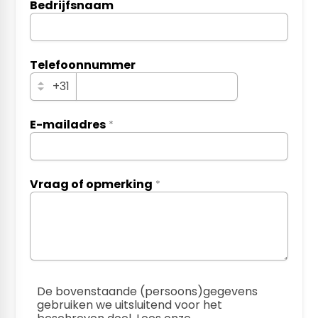
Bedrijfsnaam
personalSubjectiveName
Telefoonnummer
companyGlobalTelephoneNumber
+31
E-mailadres
*
specialProtectedFaxNumber
Vraag of opmerking
*
emailForCompanyContact
De bovenstaande (persoons)gegevens
gebruiken we uitsluitend voor het