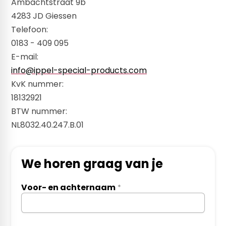
​​Ambachtstraat 9b
4283 JD Giessen
Telefoon:
​0183 - 409 095
E-mail:
info@ippel-special-products.com
KvK nummer:
​18132921
BTW nummer:
​NL8032.40.247.B.01
We horen graag van je
Voor- en achternaam
*
InternalFormDataPassing